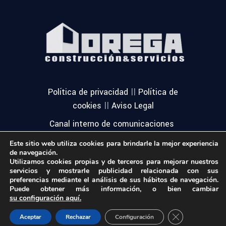
||
Política de privacidad
Política de
||
cookies
Aviso Legal
Canal interno de comunicaciones
Este sitio web utiliza cookies para brindarle la mejor experiencia
de navegación.
Utilizamos cookies propias y de terceros para mejorar nuestros
servicios y mostrarle publicidad relacionada con sus
preferencias mediante el análisis de sus hábitos de navegación.
Puede obtener más información, o bien cambiar
su configuración aquí.
© Todos los derechos reservados
Close GDPR Coo
Aceptar
Rechazar
Configuración