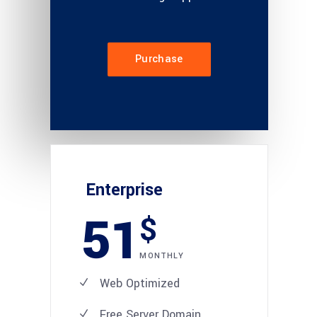
Purchase
Enterprise
51
$
MONTHLY
Web Optimized
Free Server Domain