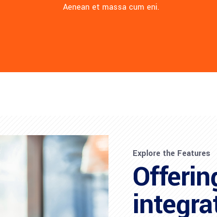
Aenean et massa cum eni.
Explore the Features
Offerin
integr