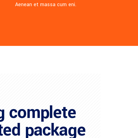
Aenean et massa cum eni.
g complete
ated package