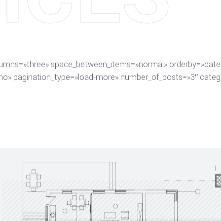
lumns=»three» space_between_items=»normal» orderby=»date»
no» pagination_type=»load-more» number_of_posts=»3″ catego