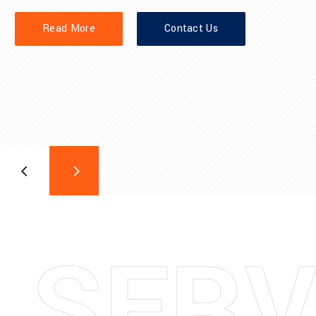
Read More
Contact Us
S
E
R