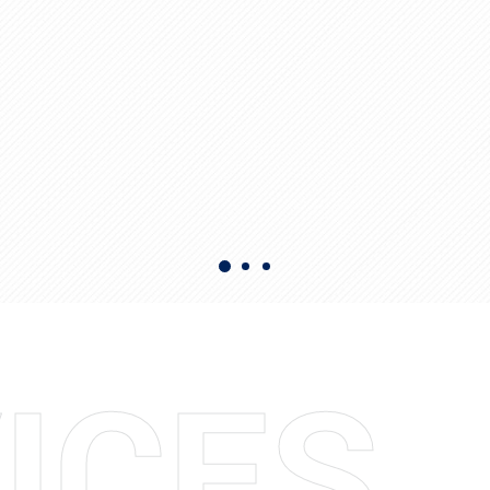
V
I
C
E
S