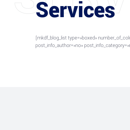
Services
[mkdf_blog_list type=»boxed» number_of_co
post_info_author=»no» post_info_category=»