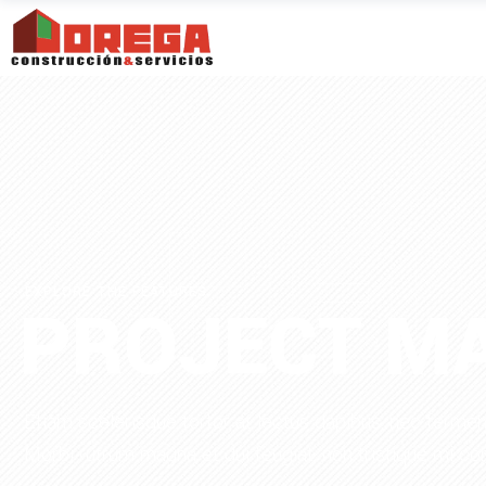
EXPLORE THE FEATURES
PROJECT M
Etiam scelerisque tortor at lectus dapibus, nec ferme
Morbi rutrum magna et dui feugiat, non tristique mi con