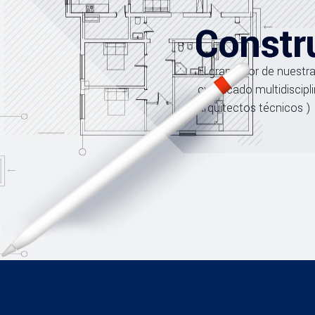
Constr
El gran valor de nuest
cualificado multidiscipl
arquitectos técnicos )