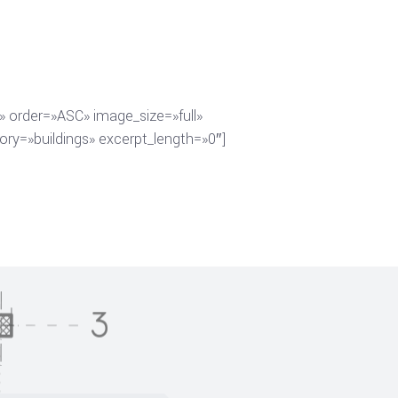
 order=»ASC» image_size=»full»
ry=»buildings» excerpt_length=»0″]