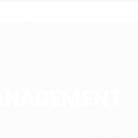
ANAGEMENT
ntum diam feugiat.
vallis liquam.