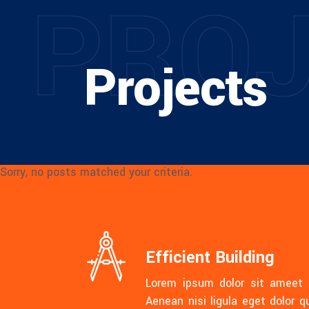
P
R
O
Projects
Sorry, no posts matched your criteria.
Efficient Building
Lorem ipsum dolor sit ameet 
Aenean nisi ligula eget dolor 