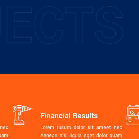
J
E
C
T
S
Financial Results
nec.
Lorem ipsum dolor sit ameet nec.
quam.
Aenean nisi ligula eget dolor quam.