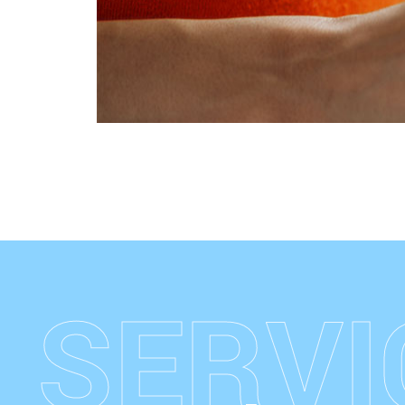
S
E
R
V
I