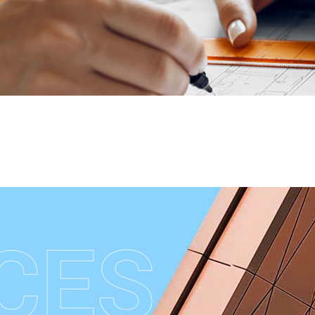
C
E
S