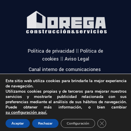
||
Política de privacidad
Política de
||
cookies
Aviso Legal
Canal interno de comunicaciones
Este sitio web utiliza cookies para brindarle la mejor experiencia
de navegación.
Utilizamos cookies propias y de terceros para mejorar nuestros
servicios y mostrarle publicidad relacionada con sus
preferencias mediante el análisis de sus hábitos de navegación.
Puede obtener más información, o bien cambiar
su configuración aquí.
© Todos los derechos reservados
Close GDPR Coo
Aceptar
Rechazar
Configuración
Orega. Diseño
Amodo Soluciones